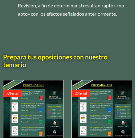
Revisión, a fin de determinar si resultan «apto» «no
apto» con los efectos señalados anteriormente.
Prepara tus oposiciones con nuestro
temario
El
El
El
El
precio
precio
precio
precio
¡Oferta!
¡Oferta!
original
actual
original
actual
era:
es:
era:
es:
130,00 €.
100,00 €.
90,00 €.
80,00