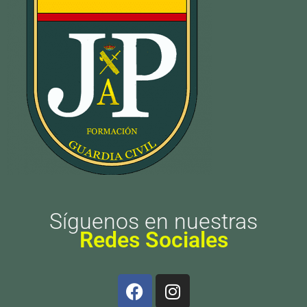
Síguenos en nuestras
Redes Sociales
F
I
a
n