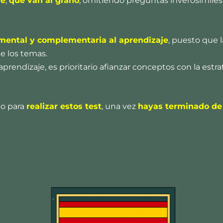
ve
,
que van al grano
, omitiendo preguntas inverosímiles
mental y complementaria al aprendizaje
, puesto que l
e los temas.
ndizaje, es prioritario afianzar conceptos con la estra
po para
realizar estos test
, una vez
hayas terminado de