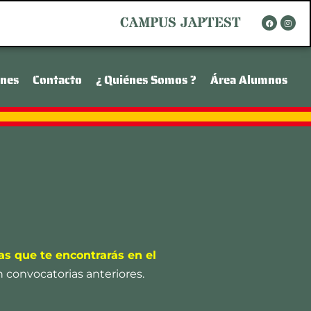
F
I
CAMPUS JAPTEST
a
n
c
s
e
t
b
a
o
g
o
r
k
a
ones
Contacto
¿ Quiénes Somos ?
Área Alumnos
m
las que te encontrarás en el
convocatorias anteriores.