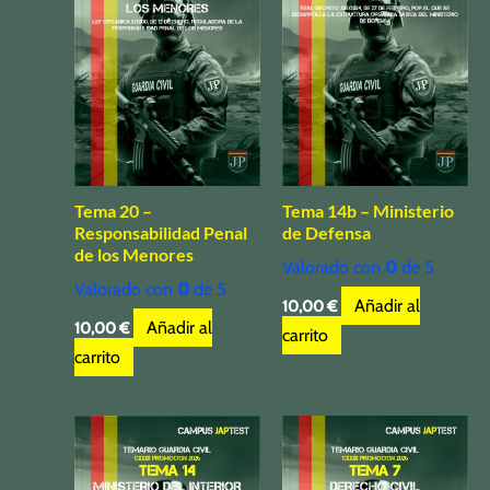
Tema 20 –
Tema 14b – Ministerio
Responsabilidad Penal
de Defensa
de los Menores
Valorado con
0
de 5
Valorado con
0
de 5
Añadir al
10,00
€
Añadir al
10,00
€
carrito
carrito