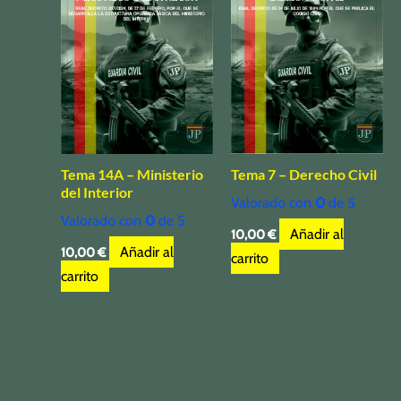
Tema 14A – Ministerio
Tema 7 – Derecho Civil
del Interior
Valorado con
0
de 5
Valorado con
0
de 5
Añadir al
10,00
€
Añadir al
10,00
€
carrito
carrito