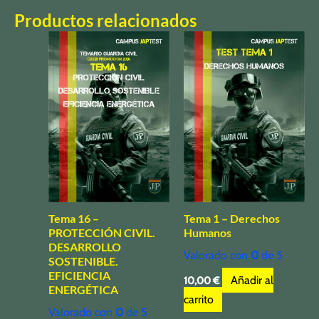
Productos relacionados
Tema 16 –
Tema 1 – Derechos
PROTECCIÓN CIVIL.
Humanos
DESARROLLO
Valorado con
0
de 5
SOSTENIBLE.
EFICIENCIA
Añadir al
10,00
€
ENERGÉTICA
carrito
Valorado con
0
de 5