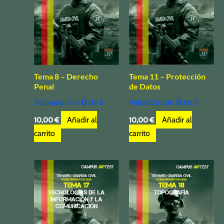
Tema 8 – Derecho
Tema 11 – Protección
Penal
de Datos
Valorado con
0
de 5
Valorado con
0
de 5
Añadir al
Añadir al
10,00
€
10,00
€
carrito
carrito