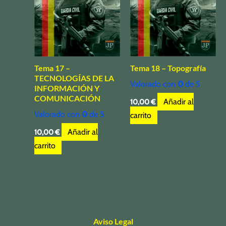
Tema 17 –
Tema 18 – Topografía
TECNOLOGÍAS DE LA
Valorado con
0
de 5
INFORMACIÓN Y
COMUNICACIÓN
Añadir al
10,00
€
Valorado con
0
de 5
carrito
Añadir al
10,00
€
carrito
Aviso Legal