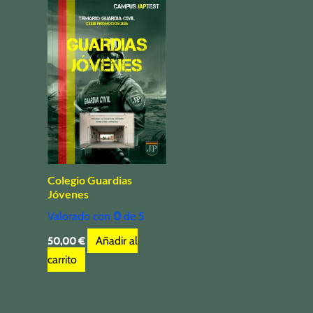
Colegio Guardias
Jóvenes
Valorado con
0
de 5
Añadir al
50,00
€
carrito