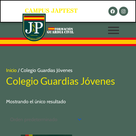
Ir
F
I
CAMPUS JAPTEST
al
a
n
c
s
contenido
e
t
b
a
o
g
o
r
k
a
m
Inicio
/ Colegio Guardias Jóvenes
Colegio Guardias Jóvenes
Mostrando el único resultado