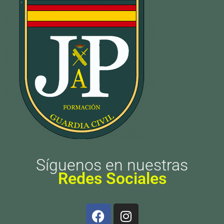
Síguenos en nuestras
Redes Sociales
F
I
a
n